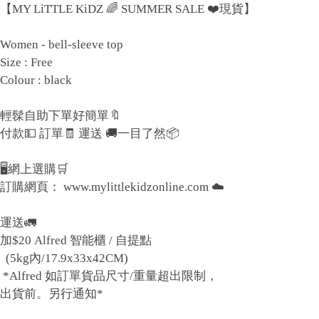
【MY LiTTLE KiDZ 🌈 SUMMER SALE ❤️現貨】
Women - bell-sleeve top
Size : Free
Colour : black
輕髹自助下單好簡單🔖
付款💵 訂單🧾 運送 🚚一目了然📦
🖥網上選購🛒
訂購網頁： www.mylittlekidzonline.com ☁️
運送🚛
加$20 Alfred 智能櫃 / 自提點
(5kg內/17.9x33x42CM)
*Alfred 如訂單貨品尺寸/重量超出限制，
出貨前。另行通知*