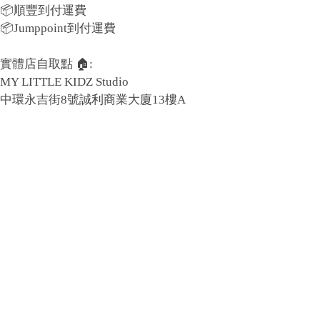
📦順豐到付運費
📦Jumppoint到付運費
實體店自取點 🏠:
MY LITTLE KIDZ Studio
中環永吉街8號誠利商業大廈13樓A