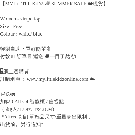
【MY LiTTLE KiDZ 🌈 SUMMER SALE ❤️現貨】
Women - stripe top
Size : Free
Colour : white/ blue
輕髹自助下單好簡單🔖
付款💵 訂單🧾 運送 🚚一目了然📦
🖥網上選購🛒
訂購網頁： www.mylittlekidzonline.com ☁️
運送🚛
加$20 Alfred 智能櫃 / 自提點
(5kg內/17.9x33x42CM)
*Alfred 如訂單貨品尺寸/重量超出限制，
出貨前。另行通知*